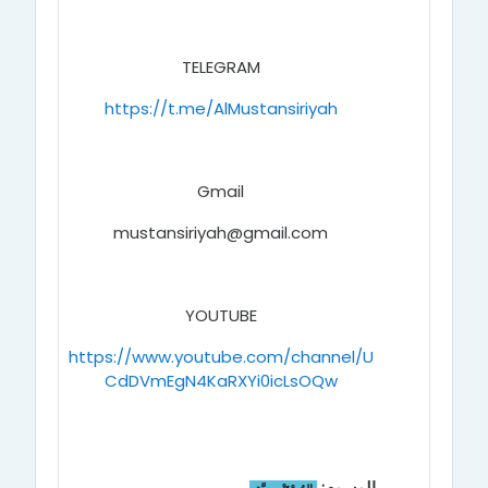
TELEGRAM
https://t.me/AlMustansiriyah
Gmail
mustansiriyah@gmail.com
YOUTUBE
https://www.youtube.com/channel/U
CdDVmEgN4KaRXYi0icLsOQw
الوسوم: