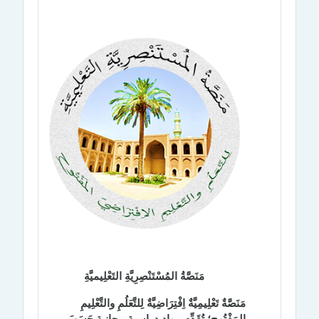
مَنَصَّةُ المُسْتَنْصِرِيَّةِ التَعْلِيميَّةِ
مَنَصَّةٌ تَعْلِيمِيَّةٌ اِفْتِرَاضِيَّةٌ لِلتَّعَلُمِ والتَّعْلِيمِ
المَفْتُوحِ؛ تُقَدِّم مواد دراسية مجانية حَسَبَ