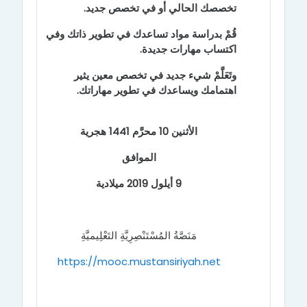
تخصصك الحالي أو في تخصص جديد.
قُمْ بدراسة مواد تساعدك في تطوير ذاتك وفي
اكتساب مهارات جديدة.
وتَعَلَّمْ شيء جديد في تخصص معين يثير
اهتمامك ويساعدك في تطوير مهاراتك.
الأثنين 10 محرَّم 1441 هجرية
الموافق
9 أيلول 2019 ميلادية
مَنَصَّةُ المُسْتَنْصِرِيَّةِ التَعْلِيميَّةِ
https://mooc.mustansiriyah.net