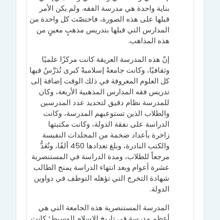
بناية واحدة هي مدرسة الفقه. ولم يكن الأمر
قبلها على هذه الصورة، فاختصّت كل واحدة من
المدارس التي قبلها بتدريس مذهبٍ معينٍ من
هذه المذاهب.
إنّ هذه المدرسة العريقة كانت مركزًا علميًا
وثقافيًا، وكانت جامعةً إسلاميةً كبرى تُدَرَّسُ فيها
كل العلوم المعروفة في ذلك الوقت إضافة إلى
تدريس فقه المدارس المذهبية الأربعة، وكان
للمدرسة نظام دقيق لتحديد عدد المدرسين
والطلاب الذين تستوعبهم المدرسة، وكانت
الدراسة على نفقة الدولة، وكانت مكتبتها
زاخرة بأعداد ضخمة من المجلدات النفيسة
والكتب النادرة، وبلغ تعدادها 450 ألفًا، وتُعَدُّ
مرجعاً للطلاب، ومدة الدراسة في المستنصرية
عشرة أعوام وبعد انتهاء الدراسة يمنح الطالب
شهادة التخرج التي تؤهله التوظف في دواوين
الدولة.
المدرسة المستنصرية هذه الجامعة التي هي
أعظم مدرسة في تاريخ الإسلام الوسيط؛ كانت