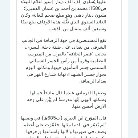
عليها يُساوي ألف ألف دينار"[سير أعلام النبلاء
ص1586؛ محمد بن أحمد بن عثمان الذهبي]؛
مليون دينار ذهبي وهو مبلغ ضخم للغاية، وكان
العائد السنوي الذي تغُّله هذه الأوقاف يبلغ نيفًا
وسبعين ألف مثقال من الذهب.
تقع المستنصرية في جهة الرصافة في الجانب
الشرقي من بغداد، على ضفة دجلة اليسرى،
بجانب "قصر الخلافة" بالقرب من المدرسة
النظامية وقريباً من رأس الجسر الشمالي
المسمى جسر المأمون حينها. ومكانها اليوم
بجوار جسـر الشـهداء نهاية شـارع النهر في
بغداد الرصافة.
وصفها القرماني عندما قال مادحاً جمالها
وشكلها البهي إنّها مدرسةٌ لم يَبْنَ على وجه
الارض أحسن منها.
قال المؤرخ ابن العبري (ت685هـ) في وصفها:
"لم يُعمّر في الدنيا مثلها، فعُمِّرَت على أعظم
وصف في صورتها وآلاتها واتساعها وزخرفها