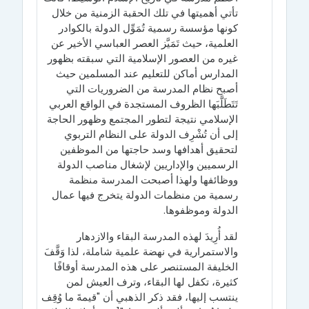
تأتي أهميتها في تلك الحقبة الزمنية من خلال
كونها مؤسسة رسمية تُمَوِّل الدولة بالكوادر
العلمية، حيث تَمَيَّز العصر العباسي الأخير عن
غيره من العصور الإسلامية التي سبقته بظهور
المدارس أماكن للتعليم عند المسلمين حيث
أصبح نظام المدرسة من الضروريات التي
تَتَطَلَّبَها الظروف المستجدة في الواقع العربي
الإسلامي نتيجة لتطور المجتمع وظهور الحاجة
إلى أن تُشْرِف الدولة على النظام التربوي
لتحقيق أهدافها وسد حاجتها من الموظفين
الرسميين والإداريين لإشغال مناصب الدولة
ووظائفها ولهذا أصبحت المدرسة منظمة
رسمية من منظمات الدولة يتخرج فيها عمال
الدولة وموظفوها.
لقد أُرِيدَ لهذه المدرسة البقاء والازدهار
والاستمرارية في نهضة علمية شاملة، لذا وَقَّفَ
الخليفة المستنصر على هذه المدرسة أوقافًا
كثيرة، تكفل لها البقاء، وترف العيش لمن
ينتسب إليها، فقد ذكر الذهبي أن "قيمةَ ما وُقِف