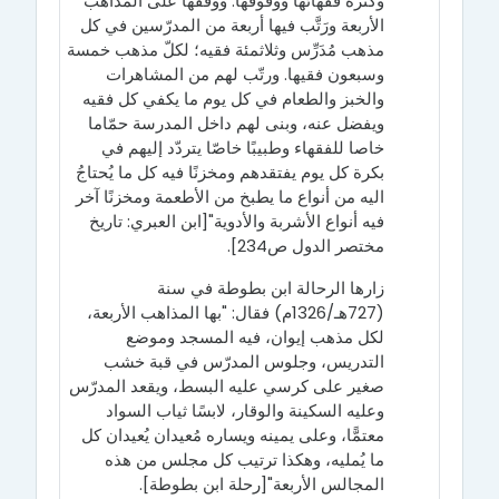
وكثرة فقهائها ووقوفها. ووقفها على المذاهب
الأربعة ورَتَّب فيها أربعة من المدرّسين في كل
مذهب مُدَرِّس وثلاثمئة فقيه؛ لكلّ مذهب خمسة
وسبعون فقيها. ورتّب لهم من المشاهرات
والخبز والطعام في كل يوم ما يكفي كل فقيه
ويفضل عنه، وبنى لهم داخل المدرسة حمّاما
خاصا للفقهاء وطبيبًا خاصّا يتردّد إليهم في
بكرة كل يوم يفتقدهم ومخزنًا فيه كل ما يُحتاجُ
اليه من أنواع ما يطبخ من الأطعمة ومخزنًا آخر
فيه أنواع الأشربة والأدوية"[ابن العبري: تاريخ
مختصر الدول ص234].
زارها الرحالة ابن بطوطة في سنة
(727هـ/1326م) فقال: "بها المذاهب الأربعة،
لكل مذهب إيوان، فيه المسجد وموضع
التدريس، وجلوس المدرّس في قبة خشب
صغير على كرسي عليه البسط، ويقعد المدرّس
وعليه السكينة والوقار، لابسًا ثياب السواد
معتمًّا، وعلى يمينه ويساره مُعيدان يُعيدان كل
ما يُمليه، وهكذا ترتيب كل مجلس من هذه
المجالس الأربعة"[رحلة ابن بطوطة].