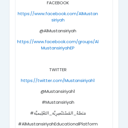
FACEBOOK
https://www.facebook.com/AlMustan
siriyah
@AlMustansiriyah
https://www.facebook.com/groups/Al
MustansiriyahEP
TWITTER
https://twitter.com/Mustansiriyah1
@Mustansiriyah1
#Mustansiriyah
مَنَصَّةُ_المُسْتَنْصِرِيَّة_التَعْلِيميَّة
#
#AlMustansiriyahEducationalPlatform