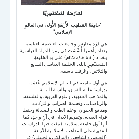
المَدْرَسَةُ المُسْتَنْصِرِيَّةُ
"جامِعَةُ المَذاهِبِ الأَربَعَةِ الأُولى في العالمِ
الإسلامي"
هي دُرَّة مدارس وجامعات العاصمة العباسية
بغداد وأهمها. أُسِّسَت في زمن الدولة العباسـية
ببغداد (631 هـ/1233م) على يدِ الخليفةِ
المُستَنْصِرِ بالله، الخليفة العباسي السابع
والثلاثين، وعُرفَت باسمه.
هي أول جامعة في العالم الإسلامي عُنيَت
بدراسة علوم القرآن، والسنة النبوية،
والمذاهب الفقهية، وعلوم العربية، والفلسفة،
والرياضيات، وقسمة الضرائب والتركات،
ومنافع الحيوان، وعلم الطب والصيدلة وحفظ
قوام الصحة، وتقويم الأبدان في آنٍ واحدٍ، كما
أنها أول جامعة إسلامية جُمِعَت فيها الدراسات
الفقهية على المذاهب الإسلامية الأربعة
(الحنفي والشافعي والمالكي والحنبلي) في